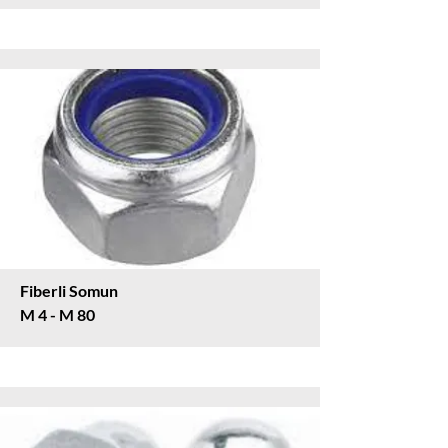
Fiberli Somun
M 4 - M 80